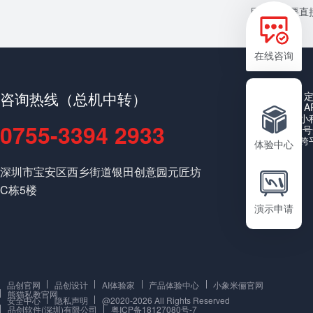
目或者需要直接
在线咨询
咨询热线（总机中转）
A
小
0755-3394 2933
公众号
跨
体验中心
深圳市宝安区西乡街道银田创意园元匠坊
C栋5楼
演示申请
品创官网
品创设计
AI体验家
产品体验中心
小象米俪官网
熊猫私教官网
安全中心
隐私声明
@2020-2026 All Rights Reserved
品创软件(深圳)有限公司
粤ICP备18127080号-7